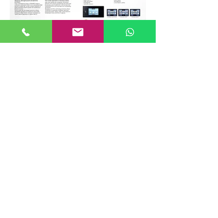
Via Belgio 47 Modena
Telefono 059.283223 cellulare
334/6539964
info@biaginialposrl.it
La nostra azienda è ospitata sulla
piattaforma Wix.com. Wix.com ci
fornisce la piattaforma online che ci
consente di vendere i nostri prodotti e
servizi. I tuoi dati possono essere
archiviati tramite la memoria dati, i
database e le applicazioni generali di
Wix.com. I tuoi dati sono da loro
conservati su server sicuri, potetti da
firewall.