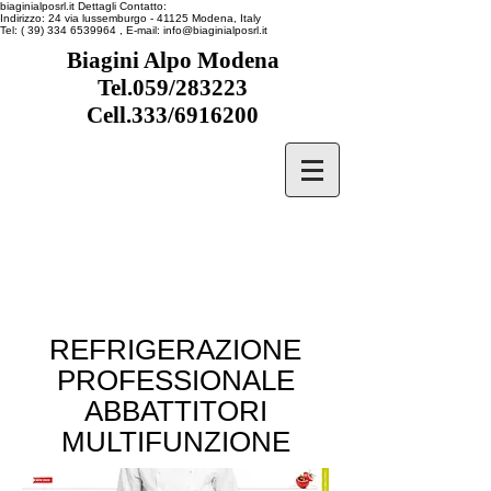
biaginialposrl.it
Dettagli Contatto:
Indirizzo:
24 via lussemburgo
- 41125
Modena, Italy
Tel:
( 39) 334 6539964
, E-mail:
info@biaginialposrl.it
Biagini Alpo Modena
Tel.059/283223
Cell.333/6916200
REFRIGERAZIONE
PROFESSIONALE
ABBATTITORI
MULTIFUNZIONE