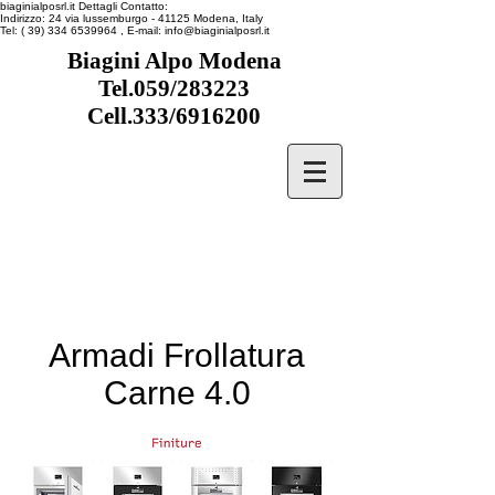
biaginialposrl.it
Dettagli Contatto:
Indirizzo:
24 via lussemburgo
- 41125
Modena, Italy
Tel:
( 39) 334 6539964
, E-mail:
info@biaginialposrl.it
Biagini Alpo Modena
Tel.059/283223
Cell.333/6916200
Armadi Frollatura
Carne 4.0