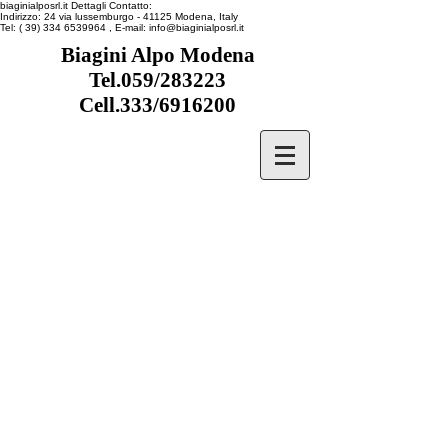
biaginialposrl.it
Dettagli Contatto:
Indirizzo:
24 via lussemburgo
- 41125
Modena, Italy
Tel:
( 39) 334 6539964
, E-mail:
info@biaginialposrl.it
Biagini Alpo Modena
Tel.059/283223
Cell.333/6916200