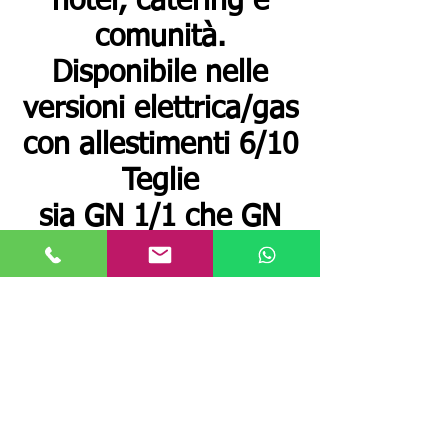
hotel, catering e
comunità.
Disponibile nelle
versioni elettrica/gas
con allestimenti 6/10
Teglie
sia GN 1/1 che GN
2/1
Via Belgio 47 Modena
Telefono 059.283223 cellulare