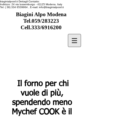
biaginialposrl.it
Dettagli Contatto:
Indirizzo:
24 via lussemburgo
- 41125
Modena, Italy
Tel:
( 39) 334 6539964
, E-mail:
info@biaginialposrl.it
Biagini Alpo Modena
Tel.059/283223
Cell.333/6916200
Il forno per chi
vuole di più,
spendendo meno
Mychef COOK è il