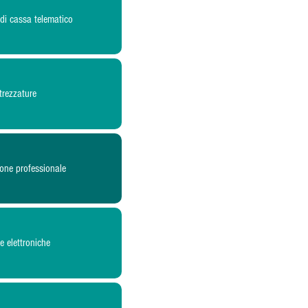
 di cassa telematico
trezzature
ione professionale
e elettroniche