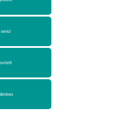
servizi
contatti
Members