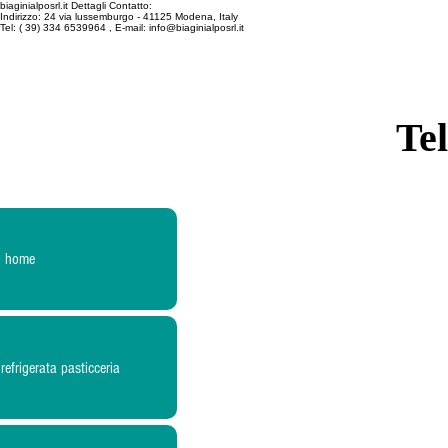
biaginialposrl.it
Dettagli Contatto:
Indirizzo:
24 via lussemburgo
- 41125
Modena, Italy
Tel:
( 39) 334 6539964
, E-mail:
info@biaginialposrl.it
Te
home
 refrigerata pasticceria