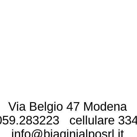
Via Belgio 47 Modena
059.283223 cellulare 33
info@biaginialposrl.it