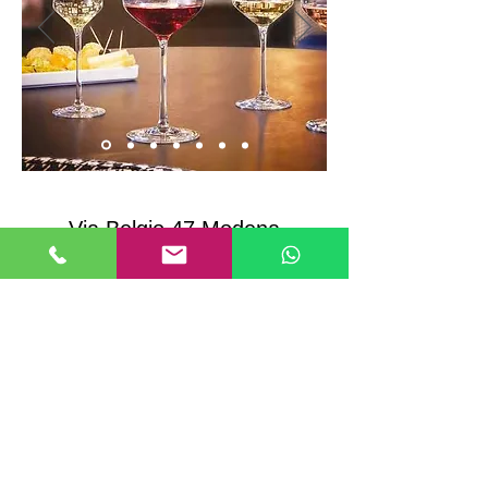
Scopri di più
Via Belgio 47 Modena
Telefono 059.283223 cellulare
334/6539964
info@biaginialposrl.it
La nostra azienda è ospitata sulla
piattaforma Wix.com. Wix.com ci
fornisce la piattaforma online che ci
consente di vendere i nostri prodotti e
servizi. I tuoi dati possono essere
archiviati tramite la memoria dati, i
database e le applicazioni generali di