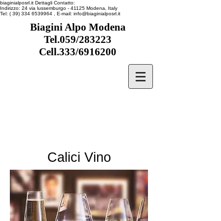
biaginialposrl.it
Dettagli Contatto:
Indirizzo:
24 via lussemburgo
- 41125
Modena, Italy
Tel:
( 39) 334 6539964
, E-mail:
info@biaginialposrl.it
Biagini Alpo Modena
Tel.059/283223
Cell.333/6916200
Calici Vino