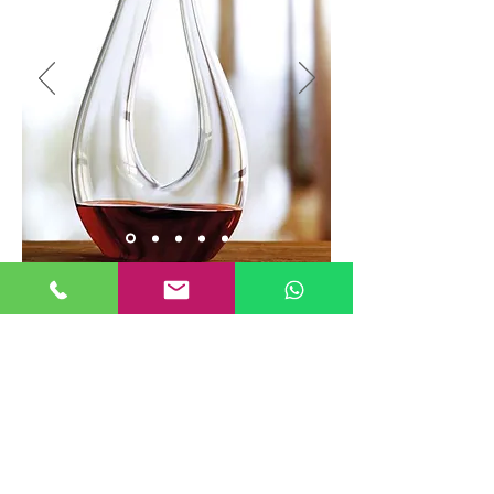
Via Belgio 47 Modena
Telefono 059.283223 cellulare
334/6539964
info@biaginialposrl.it
La nostra azienda è ospitata sulla
piattaforma Wix.com. Wix.com ci
fornisce la piattaforma online che ci
consente di vendere i nostri prodotti e
servizi. I tuoi dati possono essere