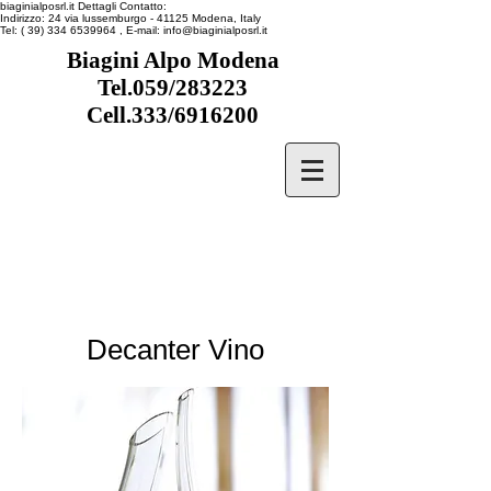
biaginialposrl.it
Dettagli Contatto:
Indirizzo:
24 via lussemburgo
- 41125
Modena, Italy
Tel:
( 39) 334 6539964
, E-mail:
info@biaginialposrl.it
Biagini Alpo Modena
Tel.059/283223
Cell.333/6916200
Decanter Vino