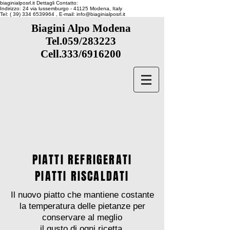
biaginialposrl.it
Dettagli Contatto:
Indirizzo:
24 via lussemburgo
- 41125
Modena, Italy
Tel:
( 39) 334 6539964
, E-mail:
info@biaginialposrl.it
Biagini Alpo Modena
Tel.059/283223
Cell.333/6916200
PIATTI REFRIGERATI
PIATTI RISCALDATI
Il nuovo piatto che mantiene costante
la temperatura delle pietanze per
conservare al meglio
il gusto di ogni ricetta.