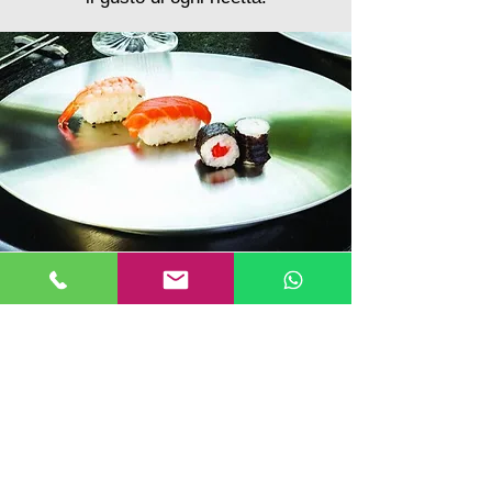
Via Belgio 47 Modena
Telefono 059.283223 cellulare
334/6539964
info@biaginialposrl.it
La nostra azienda è ospitata sulla
piattaforma Wix.com. Wix.com ci
fornisce la piattaforma online che ci
consente di vendere i nostri prodotti e
servizi. I tuoi dati possono essere
archiviati tramite la memoria dati, i